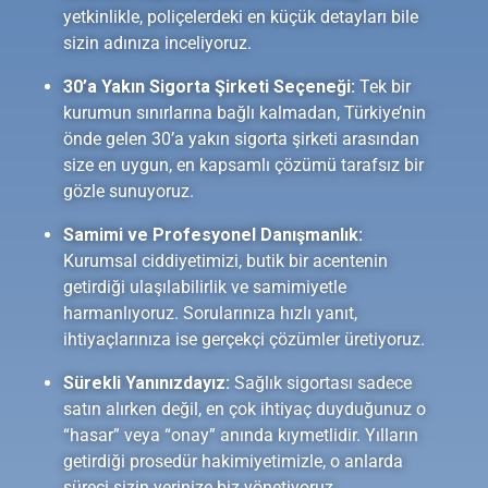
yetkinlikle, poliçelerdeki en küçük detayları bile
sizin adınıza inceliyoruz.
30’a Yakın Sigorta Şirketi Seçeneği:
Tek bir
kurumun sınırlarına bağlı kalmadan, Türkiye’nin
önde gelen 30’a yakın sigorta şirketi arasından
size en uygun, en kapsamlı çözümü tarafsız bir
gözle sunuyoruz.
Samimi ve Profesyonel Danışmanlık:
Kurumsal ciddiyetimizi, butik bir acentenin
getirdiği ulaşılabilirlik ve samimiyetle
harmanlıyoruz. Sorularınıza hızlı yanıt,
ihtiyaçlarınıza ise gerçekçi çözümler üretiyoruz.
Sürekli Yanınızdayız:
Sağlık sigortası sadece
satın alırken değil, en çok ihtiyaç duyduğunuz o
“hasar” veya “onay” anında kıymetlidir. Yılların
getirdiği prosedür hakimiyetimizle, o anlarda
süreci sizin yerinize biz yönetiyoruz.