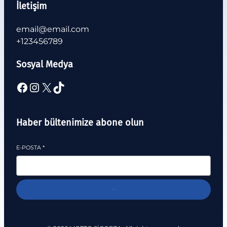
İletişim
email@email.com
+123456789
Sosyal Medya
Haber bültenimize abone olun
E-POSTA
*
Abone Ol