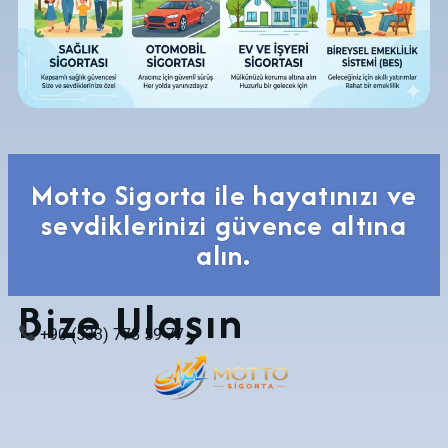
Motto Sigorta ile hayatınızı ve
sevdiklerinizi güvence altına
alın.
Bize Ulaşın
+90 (533) 778 59 77